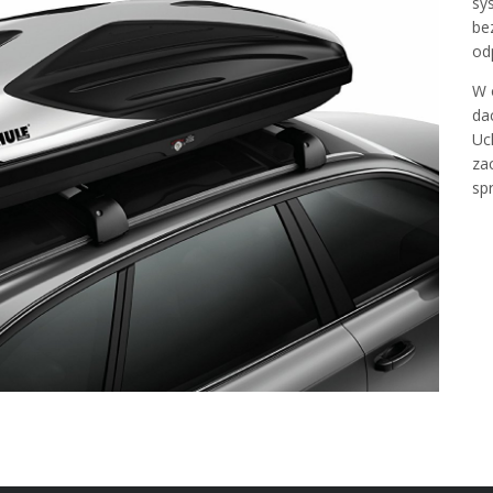
sy
be
od
W 
da
Uc
za
sp