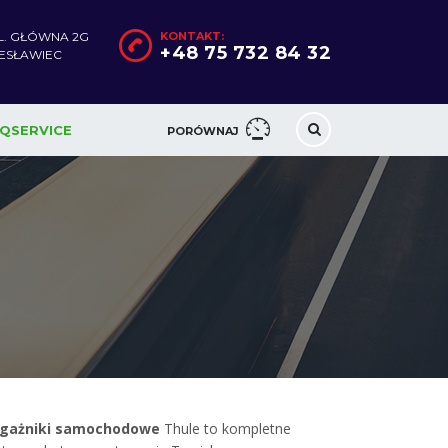
L. GŁÓWNA 2G
KONTAKT:
+48 75 732 84 32
LESŁAWIEC
QSERVICE
PORÓWNAJ
gażniki samochodowe
Thule to kompletne