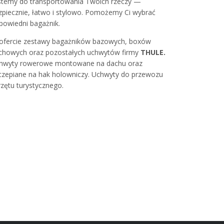
stemy do transportowania Twoich rzeczy —
zpiecznie, łatwo i stylowo. Pomożemy Ci wybrać
powiedni bagażnik.
ofercie zestawy bagażników bazowych, boxów
chowych oraz pozostałych uchwytów firmy
THULE.
hwyty rowerowe montowane na dachu oraz
czepiane na hak holowniczy. Uchwyty do przewozu
rzętu turystycznego.